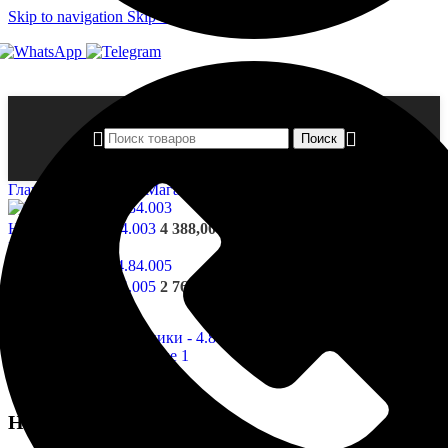
Skip to navigation
Skip to main content
Поиск
Главная страница
»
Магазин
»
Наличники — 4.84.004
Наличники - 4.84.003
4 388,00
₽
Назад к товарам
Наличники - 4.84.005
2 765,00
₽
Наличники — 4.84.004