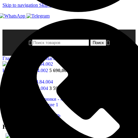
Skip to navigation
Skip to main content
Поиск
Главная страница
»
Магазин
»
Наличники — 4.84.003
Наличники - 4.84.002
5 690,00
₽
Назад к товарам
Наличники - 4.84.004
3 595,00
₽
Нажмите, чтобы увеличить
Наличники — 4.84.003