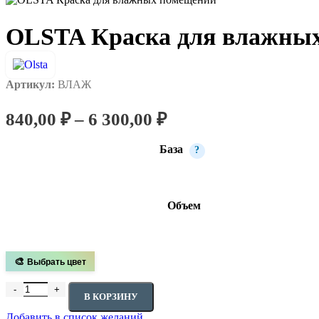
OLSTA Краска для влажны
Артикул:
ВЛАЖ
Диапазон
840,00
₽
–
6 300,00
₽
цен:
База
?
840,00 ₽
–
6
Объем
300,00 ₽
🎨
Выбрать цвет
Количество товара OLSTA Краска для влажных помещений
В КОРЗИНУ
Добавить в список желаний