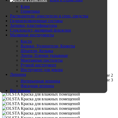
Клеи
Герметики
Растворители, очистители и спец. средства
Гидроизоляционные составы
Затирки, пластификаторы
Стеклохолст, малярный флизелин
Малярные инструменты
Кисти
Валики, Удлинители, Кюветы
Шпатели, Кельмы
Ленты, Пленки укрывные
Нажмите, чтобы увеличить
Монтажные пистолеты
Ручной инструмент
Инструмент для декора
Лепнина
Интерьерная лепнина
Фасадная лепнина
Все товары