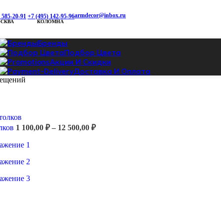
armdecor@inbox.ru
) 585-20-91
+7 (495) 142-95-96
СКВА
КОЛОМНА
Бренды
Подбор Цвета
Акции И Скидки
Доставка И Оплата
мещений
азон
0 ₽
Диапазон
лков
1 100,00
₽
–
12 500,00
₽
цен:
1
0 ₽
100,00 ₽
–
12
500,00 ₽