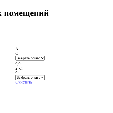
х помещений
А
С
0,9л
2,7л
9л
Очистить