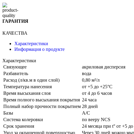
ГАРАНТИЯ
КАЧЕСТВА
Характеристики
Информация о продукте
Характеристики
Связующее
акриловая дисперсия
Разбавитель
вода
Расход (л/кв.м в один слой)
0,80 м²/л
Температура нанесения
от +5 до +25°С
Время высыхания слоя
от 4 до 6 часов
Время полного высыхания покрытия
24 часа
Полный набор прочности покрытием
28 дней
Базы
A/C
Система колеровки
по вееру NCS
Срок хранения
24 месяца при t° от +5 д
Уход за окрашенной поверхностью
Через 30 дней можно мы