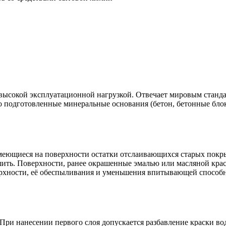
высокой эксплуатационной нагрузкой. Отвечает мировым станда
 подготовленные минеральные основания (бетон, бетонные блок
меющиеся на поверхности остатки отслаивающихся старых покрыт
ить. Поверхности, ранее окрашенные эмалью или масляной крас
ерхности, её обеспыливания и уменьшения впитывающей способн
 При нанесении первого слоя допускается разбавление краски в