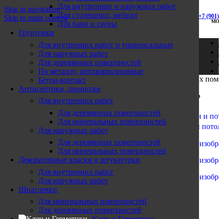
Для внутренних и наружных работ
+7 (901) 585-20-91
Skip to navigation
Для столешниц, мебели
+7 (495) 142-95-96
+7 (901
Skip to main content
МО
Для бани и сауны
Проложить маршрут
Грунтовки
г. Коломна, ТК «СТРОЙЛЕНД»
Для внутренних работ и универсальные
ул. Октябрьская дом 88а Строение 3, Павильон 45
Для наружных работ
Для деревянных поверхностей
Подробнее
По металлу, антикоррозионные
Главная страница
»
Магазин
»
OLSTA Краска для влажных по
Бетон-контакт
Пн. – Вск:
Антисептики, пропитки
9:00 - 1
9:00
Диап
OLSTA Краска фасадная акриловая
1 900,00
₽
–
6 200,00
₽
Для внутренних работ
цен:
+7 (925) 428-80-87
Назад к товарам
Для деревянных поверхностей
Проложить маршрут
1
Для минеральных поверхностей
900,0
OLSTA OFFICE&HALL Высокопрочная краска для стен и пото
Для наружных работ
–
6
Для деревянных поверхностей
Для минеральных поверхностей
200,0
Декоративные краски и штукатурки
Для внутренних работ
Для наружных работ
Шпатлевки
Для минеральных поверхностей
Для деревянных поверхностей
Клеи и Герметики