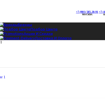
0
+7 (901) 585-20-91
+7 (901) 585-20-91
+7 (
+7 (495) 142-95-96
МОСКВА
Проложить маршрут
, ТК «СТРОЙЛЕНД»
Бренды
ская дом 88а Строение 3, Павильон 45
Подбор Цвета
Акции И Скидки
Доставка И Оплата
01
+7 (925) 428-80-87
Проложить маршрут