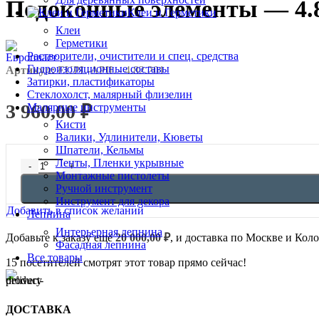
Подоконные элементы — 4.8
Клеи и Герметики
Клеи
Герметики
Растворители, очистители и спец. средства
Гидроизоляционные составы
Артикул:
EUPL-APIL - 4.82.201
Затирки, пластификаторы
Стеклохолст, малярный флизелин
3 960,00
₽
Малярные инструменты
Кисти
Валики, Удлинители, Кюветы
Шпатели, Кельмы
Ленты, Пленки укрывные
Количество товара Подоконные элементы - 4.82.201
Монтажные пистолеты
Ручной инструмент
Инструмент для декора
Добавить в список желаний
Лепнина
Интерьерная лепнина
Добавьте к заказу ещё
20 000,00
₽
, и доставка по Москве и Кол
Фасадная лепнина
Все товары
15
посетителей смотрят этот товар прямо сейчас!
ДОСТАВКА