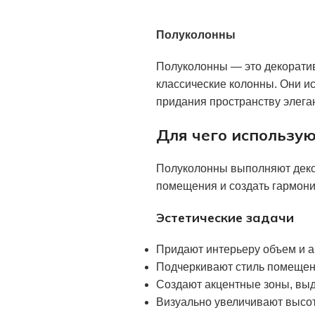
Полуколонны
Полуколонны — это декорати
классические колонны. Они и
придания пространству элега
Для чего использу
Полуколонны выполняют декор
помещения и создать гармон
Эстетические задачи
Придают интерьеру объем и а
Подчеркивают стиль помещени
Создают акцентные зоны, выд
Визуально увеличивают высо