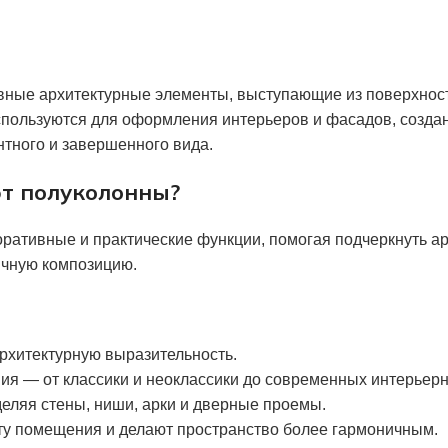
вные архитектурные элементы, выступающие из поверхнос
спользуются для оформления интерьеров и фасадов, созда
нтного и завершенного вида.
ют полуколонны?
ативные и практические функции, помогая подчеркнуть а
ичную композицию.
рхитектурную выразительность.
я — от классики и неоклассики до современных интерьер
еляя стены, ниши, арки и дверные проемы.
ту помещения и делают пространство более гармоничным.