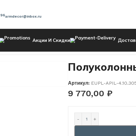
-96
armdecor@inbox.ru
Акции И Скидки
Достав
Полуколонны
Артикул:
EUPL-APIL-4.10.30
9 770,00
₽