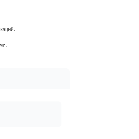
каций.
ми.