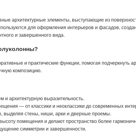
вные архитектурные элементы, выступающие из поверхнос
спользуются для оформления интерьеров и фасадов, созда
нтного и завершенного вида.
полуколонны?
ативные и практические функции, помогая подчеркнуть а
ичную композицию.
м и архитектурную выразительность.
ещения — от классики и неоклассики до современных инт
, выделяя стены, ниши, арки и дверные проемы.
высоту помещения и делают пространство более гармонич
щущение симметрии и завершенности.