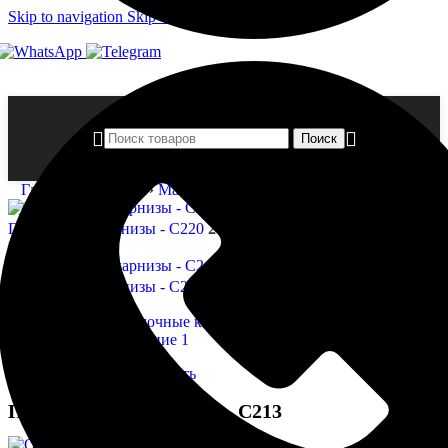
Skip to navigation
Skip to main content
Поиск
Главная страница
»
Магазин
»
Потолочные карнизы — C213
Потолочные карнизы - C220
2 959,00
₽
Назад к товарам
Потолочные карнизы - C240
2 800,00
₽
Нажмите, чтобы увеличить
Потолочные карнизы — C213