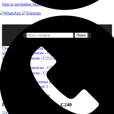
Skip to navigation
Skip to main content
Поиск
Главная страница
»
Магазин
»
Потолочные карнизы — C240
Потолочные карнизы - C213
2 462,00
₽
Назад к товарам
Потолочные карнизы - C341
4 942,00
₽
Нажмите, чтобы увеличить
Потолочные карнизы — C240