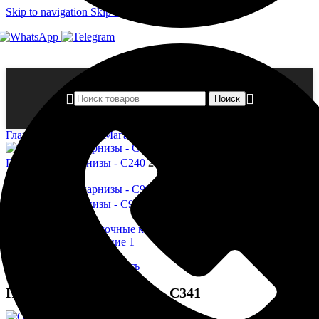
Skip to navigation
Skip to main content
Поиск
Главная страница
»
Магазин
»
Потолочные карнизы — C341
Потолочные карнизы - C240
2 800,00
₽
Назад к товарам
Потолочные карнизы - C902
3 785,00
₽
Нажмите, чтобы увеличить
Потолочные карнизы — C341