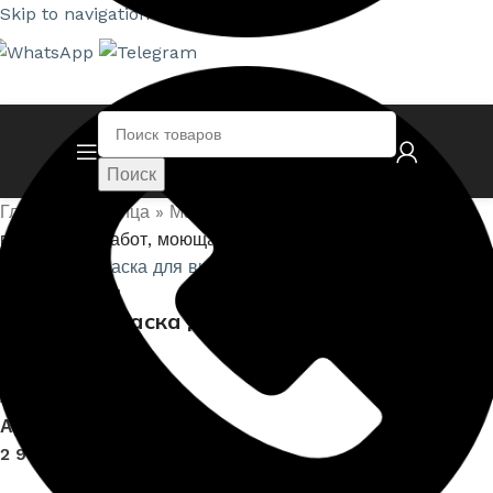
Skip to navigation
Skip to main content
Поиск
Главная страница
»
Магазин
»
PRORAB Краска для
внутренних работ, моющаяся
Нажмите, чтобы увеличить
PRORAB Краска для внутренних работ,
моющаяся
Артикул:
PRB-МОЮЩ
2 900,00
₽
–
3 210,00
₽