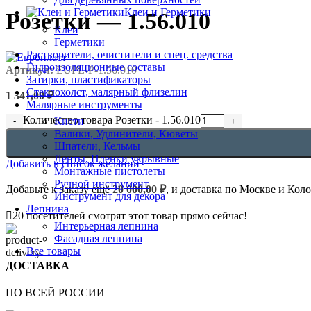
Клеи и Герметики
Розетки — 1.56.010
Клеи
Герметики
Растворители, очистители и спец. средства
Гидроизоляционные составы
Артикул:
EUPL-P-1.56.010
Затирки, пластификаторы
Стеклохолст, малярный флизелин
1 341,00
₽
Малярные инструменты
Количество товара Розетки - 1.56.010
Кисти
Валики, Удлинители, Кюветы
Шпатели, Кельмы
Ленты, Пленки укрывные
Добавить в список желаний
Монтажные пистолеты
Ручной инструмент
Добавьте к заказу ещё
20 000,00
₽
, и доставка по Москве и Кол
Инструмент для декора
Лепнина
20
посетителей смотрят этот товар прямо сейчас!
Интерьерная лепнина
Фасадная лепнина
Все товары
ДОСТАВКА
ПО ВСЕЙ РОССИИ