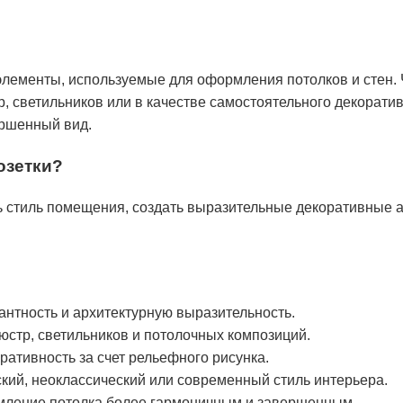
элементы, используемые для оформления потолков и стен. 
, светильников или в качестве самостоятельного декорати
ершенный вид.
озетки?
ь стиль помещения, создать выразительные декоративные а
антность и архитектурную выразительность.
юстр, светильников и потолочных композиций.
ативность за счет рельефного рисунка.
кий, неоклассический или современный стиль интерьера.
мление потолка более гармоничным и завершенным.