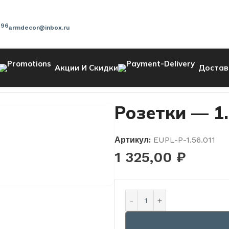
-96
armdecor@inbox.ru
Акции И Скидки
Достав
Розетки — 1.
Артикул:
EUPL-P-1.56.011
1 325,00
₽