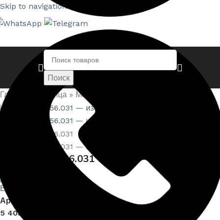
Skip to navigation
Skip to main content
Поиск
Главная страница
»
Магазин
»
Розетки — 1.56.031
Нажмите, чтобы увеличить
Розетки — 1.56.031
Артикул:
EUPL-P-1.56.031
5 403,00
₽