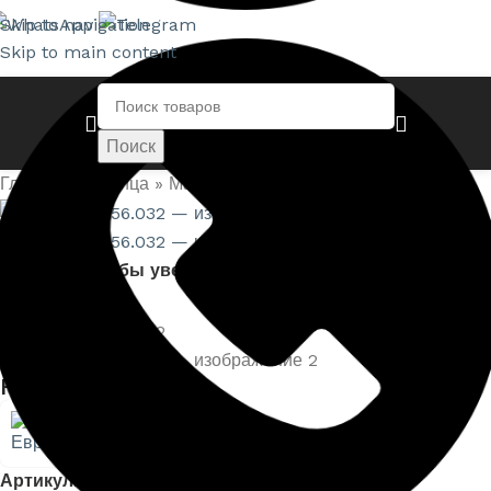
Skip to navigation
Skip to main content
Поиск
Поиск
Главная страница
»
Магазин
»
Розетки — 1.56.032
Нажмите, чтобы увеличить
Розетки — 1.56.032
Артикул:
EUPL-P-1.56.032