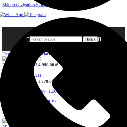
Skip to navigation
Skip to main content
Поиск
Главная страница
»
Магазин
»
Розетки — 1.56.503
Розетки - 1.56.502
4 998,00
₽
Назад к товарам
Розетки - 1.56.511
1 370,00
₽
Нажмите, чтобы увеличить
Розетки — 1.56.503