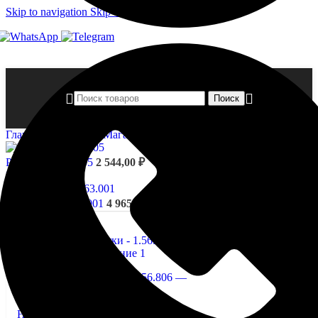
Skip to navigation
Skip to main content
Поиск
Главная страница
»
Магазин
»
Розетки — 1.56.806
Розетки - 1.56.805
2 544,00
₽
Назад к товарам
Сандрики - 1.63.001
4 965,00
₽
Нажмите, чтобы увеличить