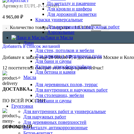
По металлу и ржавчине
Артикул:
EUPL-P-1-63-001
Для кровли и шифера
Для дорожной разметки
4 965,00
₽
Краски универсальные
Для внутренних и наружных работ
Количество товара Сандрики - 1.63.001
Аэрозольные
Лаки и Масла
Лаки
Добавить в список желаний
Для стен, потолков и мебели
Для паркета и деревянного пола
Добавьте к заказу ещё
20 000,00
₽
, и доставка по Москве и Кол
Для бани и сауны
Яхтные, атмосферостойкие
12
посетителей смотрят этот товар прямо сейчас!
Для бетона и камня
Масла
Для деревянных полов, террас
ДОСТАВКА
Для внутренних и наружных работ
Для столешниц, мебели
Для бани и сауны
ПО ВСЕЙ РОССИИ
Грунтовки
Для внутренних работ и универсальные
Для наружных работ
Для деревянных поверхностей
ОГРОМНЫЙ
По металлу, антикоррозионные
Бетон-контакт