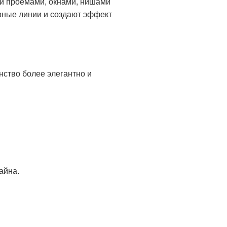
и проемами, окнами, нишами
рные линии и создают эффект
ство более элегантно и
айна.