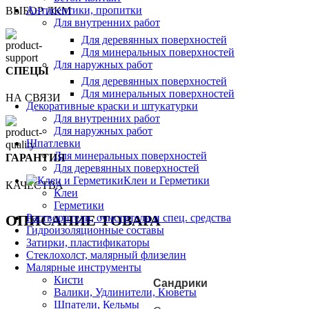
Антисептики, пропитки
ВЫБОР ЛКМ
Для внутренних работ
Для деревянных поверхностей
Для минеральных поверхностей
Для наружных работ
СПЕЦЫ
Для деревянных поверхностей
Для минеральных поверхностей
НА СВЯЗИ
Декоративные краски и штукатурки
Для внутренних работ
Для наружных работ
Шпатлевки
Для минеральных поверхностей
ГАРАНТИЯ
Для деревянных поверхностей
Клеи и Герметики
КАЧЕСТВА
Клеи
Герметики
ОПИСАНИЕ ТОВАРА
Растворители, очистители и спец. средства
Гидроизоляционные составы
Затирки, пластификаторы
Стеклохолст, малярный флизелин
Малярные инструменты
Кисти
Сандрики
Валики, Удлинители, Кюветы
Шпатели, Кельмы