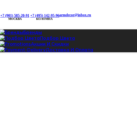
armdecor@inbox.ru
+7 (901) 585-20-91
+7 (495) 142-95-96
МОСКВА
КОЛОМНА
Бренды
Подбор Цвета
Акции И Скидки
Доставка И Оплата