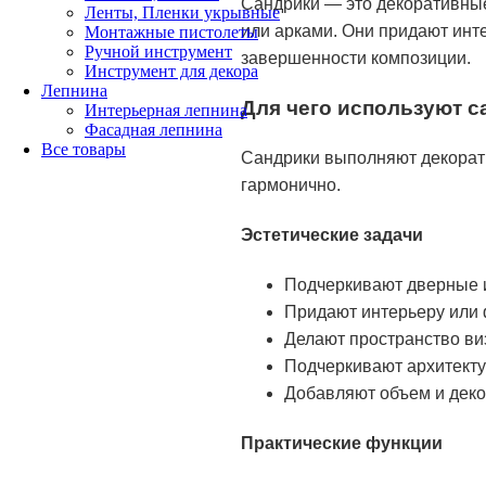
Сандрики — это декоративны
Ленты, Пленки укрывные
или арками. Они придают инт
Монтажные пистолеты
Ручной инструмент
завершенности композиции.
Инструмент для декора
Лепнина
Для чего используют с
Интерьерная лепнина
Фасадная лепнина
Все товары
Сандрики выполняют декорати
гармонично.
Эстетические задачи
Подчеркивают дверные и
Придают интерьеру или 
Делают пространство ви
Подчеркивают архитекту
Добавляют объем и деко
Практические функции