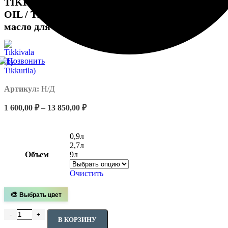
TIKKIVALA (TIKKURILA) VALTTI TERRACE
OIL / ТИККИВАЛА ВАЛТТИ ТЕРРАС ОЙЛ
масло для террас, бесцветный.
Артикул:
Н/Д
1 600,00
₽
–
13 850,00
₽
0,9л
2,7л
Объем
9л
Очистить
🎨
Выбрать цвет
В КОРЗИНУ