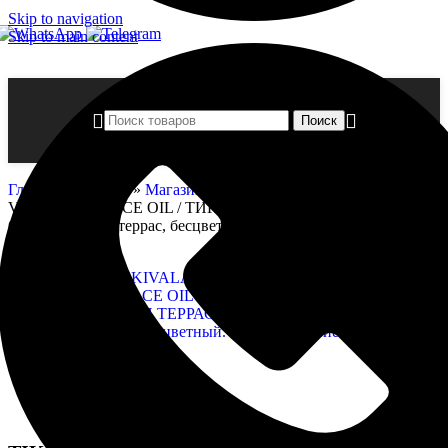
Skip to navigation
Skip to main content
Поиск
Главная страница
»
Магазин
»
TIKKIVALA (TIKKURILA)
VALTTI TERRACE OIL / ТИККИВАЛА ВАЛТТИ ТЕРРАС
ОЙЛ масло для террас, бесцветный.
Нажмите, чтобы увеличить