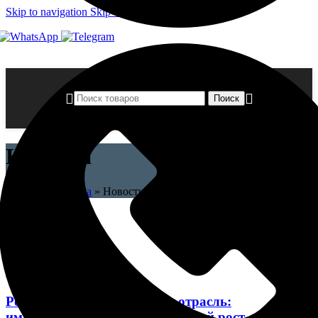
Skip to navigation
Skip to main content
Поиск
Новости
Главная страница
»
Новости
Armdecor
0
Новости
27 Май 2022
26.08.2025
Российская лакокрасочная отрасль:
импортозамещение и устойчивый рост