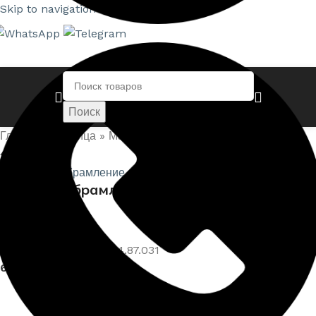
Skip to navigation
Skip to main content
Поиск
Главная страница
»
Магазин
»
Арочное обрамление —
4.87.031
Нажмите, чтобы увеличить
Арочное обрамление — 4.87.031
Артикул:
EUPL-APIL-4.87.031
6 066,00
₽
–
7 911,00
₽