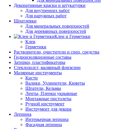
Для минеральных поверхностей
Декоративные краски и штукатурки
Для внутренних работ
Для наружных работ
Шпатлевки
Для минеральных поверхностей
Для деревянных поверхностей
Клеи и Герметики
Клеи
Герметики
Растворители, очистители и спец. средства
Гидроизоляционные составы
Затирки, пластификаторы
Стеклохолст, малярный флизелин
Малярные инструменты
Кисти
Валики, Удлинители, Кюветы
Шпатели, Кельмы
Ленты, Пленки укрывные
Монтажные пистолеты
Ручной инструмент
Инструмент для декора
Лепнина
Интерьерная лепнина
Фасадная лепнина