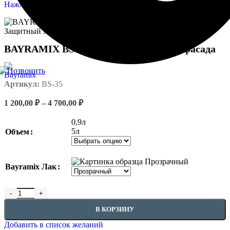
Нажмите, чтобы увеличить
BAYRAMIX BS-35 Защитный лак для фасада
Артикул:
BS-35
Диапазон
1 200,00
₽
–
4 700,00
₽
цен:
1
0,9л
200,00 ₽
5л
Объем
–
4
700,00 ₽
Прозрачный
Bayramix Лак
Количество товара BAYRAMIX BS-35 Защитный лак для фасад
В КОРЗИНУ
Добавить в список желаний