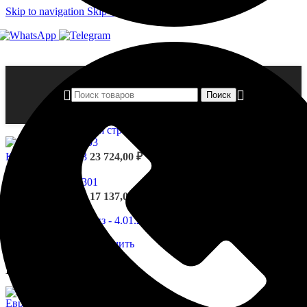
Skip to navigation
Skip to main content
Поиск
Главная страница
»
Магазин
»
Карниз — 4.01.201
Карниз - 4.01.103
23 724,00
₽
Назад к товарам
Карниз - 4.01.301
17 137,00
₽
Нажмите, чтобы увеличить
Карниз — 4.01.201