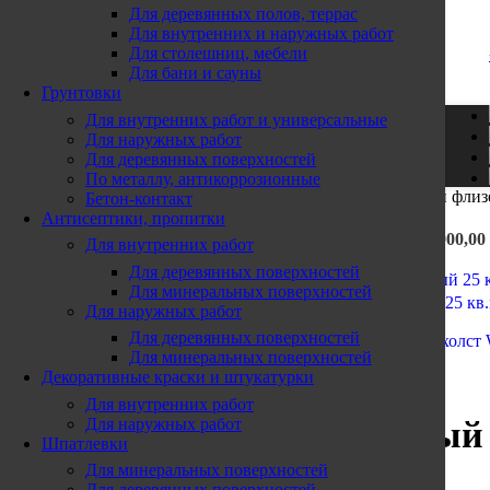
10:00 - 1
9:00
Для деревянных полов, террас
Skip to navigation
Skip to main content
Для внутренних и наружных работ
+7 (901) 585-20-91
Для столешниц, мебели
+7 (495) 142-95-96
Для бани и сауны
Проложить маршрут
Грунтовки
г. Коломна, ТК «СТРОЙЛЕНД»
Для внутренних работ и универсальные
ул. Октябрьская дом 88а Строение 3, Павильон 45
Для наружных работ
Для деревянных поверхностей
Подробнее
По металлу, антикоррозионные
Главная страница
»
Магазин
»
WELLTON FLIZ малярный флизел
Бетон-контакт
Пн. – Вск:
Антисептики, пропитки
9:00 - 1
9:00
WELLTON LIGHT стеклообои, Паутинка W30 50кв.м.
3 900,00
Для внутренних работ
Назад к товарам
+7 (925) 428-80-87
Для деревянных поверхностей
Проложить маршрут
Для минеральных поверхностей
Wellton Fliz WP 200 стеклохолст малярный грунтованный 25 кв
Для наружных работ
Для деревянных поверхностей
Для минеральных поверхностей
Декоративные краски и штукатурки
Нажмите, чтобы увеличить
Для внутренних работ
Для наружных работ
WELLTON FLIZ малярный ф
Шпатлевки
Для минеральных поверхностей
Для деревянных поверхностей