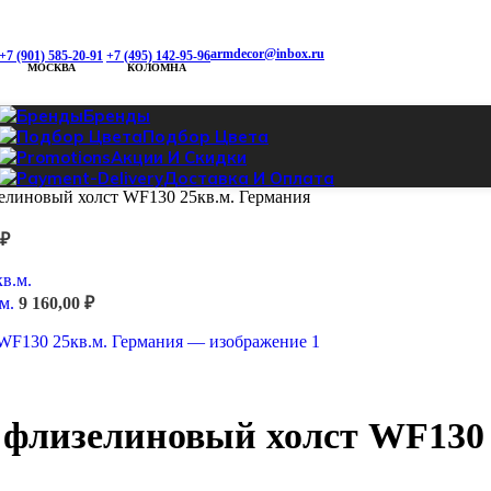
armdecor@inbox.ru
+7 (901) 585-20-91
+7 (495) 142-95-96
МОСКВА
КОЛОМНА
Бренды
Подбор Цвета
Акции И Скидки
Доставка И Оплата
иновый холст WF130 25кв.м. Германия
₽
.м.
9 160,00
₽
лизелиновый холст WF130 2