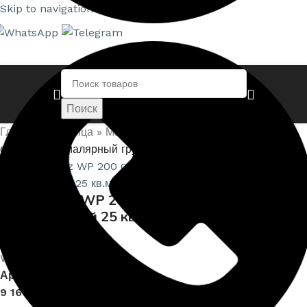
Skip to navigation
Skip to main content
Поиск
Главная страница
»
Магазин
»
Wellton Fliz WP 200
стеклохолст малярный грунтованный 25 кв.м.
Нажмите, чтобы увеличить
Wellton Fliz WP 200 стеклохолст малярный
грунтованный 25 кв.м.
Артикул:
WLT-FLIZ-WP200
9 160,00
₽