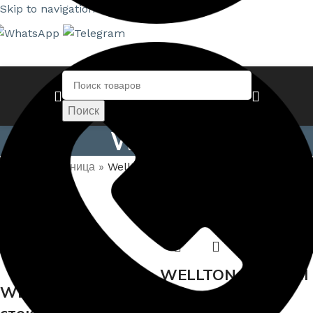
Skip to navigation
Skip to main content
Поиск
Wellton
Главная страница
»
Wellton
WELLTON ECONOM
WELLTON DECOR
стеклообои,