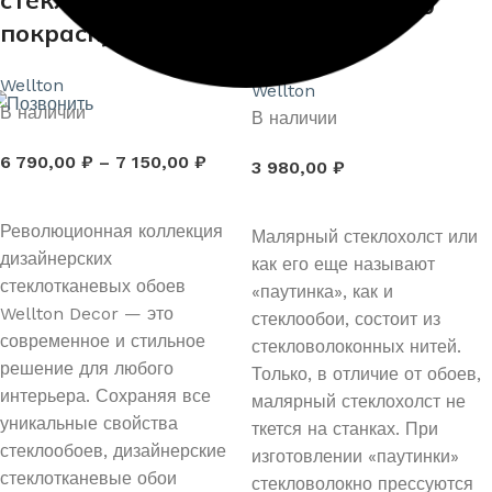
стеклообои под
Паутинка W40
покраску 12,5 кв.м.
50кв.м.
Wellton
Wellton
В наличии
В наличии
6 790,00
₽
–
7 150,00
₽
3 980,00
₽
ВЫБЕРИТЕ ПАРАМЕТРЫ
В КОРЗИНУ
Революционная коллекция
Малярный стеклохолст или
дизайнерских
как его еще называют
стеклотканевых обоев
«паутинка», как и
Wellton Decor — это
стеклообои, состоит из
современное и стильное
стекловолоконных нитей.
решение для любого
Только, в отличие от обоев,
интерьера. Сохраняя все
малярный стеклохолст не
уникальные свойства
ткется на станках. При
стеклообоев, дизайнерские
изготовлении «паутинки»
стеклотканевые обои
стекловолокно прессуются