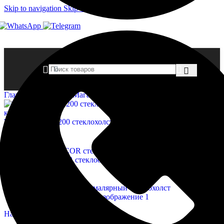
Skip to navigation
Skip to main content
Главная страница
»
Магазин
»
WELLTON малярный стеклохолс
Wellton Fliz WP 200 стеклохолст малярный грунтованный 25
кв.м.
9 160,00
₽
Назад к товарам
WELLTON DECOR стеклообои под покраску 12,5 кв.м.
6
Диапазон
790,00
₽
–
7 150,00
₽
цен:
6
790,00 ₽
–
Нажмите, чтобы увеличить
7