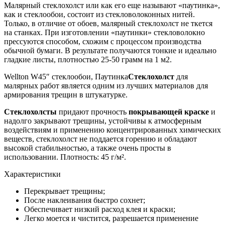
Малярный стеклохолст или как его еще называют «паутинка»,
как и стеклообои, состоит из стекловолоконных нитей.
Только, в отличие от обоев, малярный стеклохолст не ткется
на станках. При изготовлении «паутинки» стекловолокно
прессуются способом, схожим с процессом производства
обычной бумаги. В результате получаются тонкие и идеально
гладкие листы, плотностью 25-50 грамм на 1 м2.
Wellton W45″ стеклообои, Паутинка
Стеклохолст
для
малярных работ является одним из лучших материалов для
армирования трещин в штукатурке.
Стеклохолсты
придают прочность
покрывающей краске
и
надолго закрывают трещины, устойчивы к атмосферным
воздействиям и применению концентрированных химических
веществ, стеклохолст не поддается горению и обладают
высокой стабильностью, а также очень просты в
использовании. Плотность: 45 г/м².
Характеристики
Перекрывает трещины;
После наклеивания быстро сохнет;
Обеспечивает низкий расход клея и краски;
Легко моется и чистится, разрешается применение