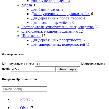
Инструмент для декора
1
Масла
9
Для бани и сауны
3
Для внутренних и наружных работ
6
Для деревянных полов, террас
4
Для столешниц, мебели
3
Растворители, очистители и спец. средства
33
Стеклохолст, малярный флизелин
12
Шпатлевки
15
Для деревянных поверхностей
7
Для минеральных поверхностей
11
Фильтр по цене
Минимальная цена
Максимальная
цена
Фильтрация
Выбрать Производителя
Prorab
5
Olsta
17