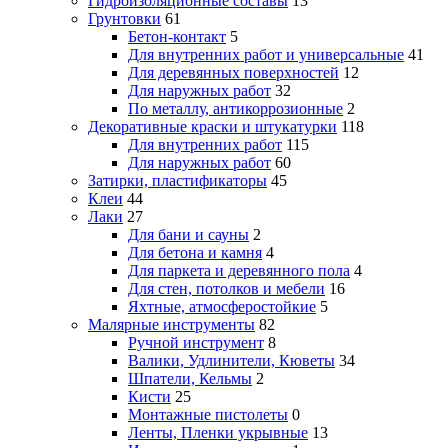
Гидроизоляционные составы
13
Грунтовки
61
Бетон-контакт
5
Для внутренних работ и универсальные
41
Для деревянных поверхностей
12
Для наружных работ
32
По металлу, антикоррозионные
2
Декоративные краски и штукатурки
118
Для внутренних работ
115
Для наружных работ
60
Затирки, пластификаторы
45
Клеи
44
Лаки
27
Для бани и сауны
2
Для бетона и камня
4
Для паркета и деревянного пола
4
Для стен, потолков и мебели
16
Яхтные, атмосферостойкие
5
Малярные инструменты
82
Ручной инструмент
8
Валики, Удлинители, Кюветы
34
Шпатели, Кельмы
2
Кисти
25
Монтажные пистолеты
0
Ленты, Пленки укрывные
13