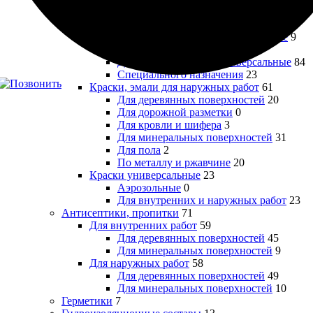
Для кухонь и влажных помещений
16
Для пола
5
Для потолков специализированные
9
Для радиаторов
8
Для стен и потолков универсальные
84
Специального назначения
23
Краски, эмали для наружных работ
61
Для деревянных поверхностей
20
Для дорожной разметки
0
Для кровли и шифера
3
Для минеральных поверхностей
31
Для пола
2
По металлу и ржавчине
20
Краски универсальные
23
Аэрозольные
0
Для внутренних и наружных работ
23
Антисептики, пропитки
71
Для внутренних работ
59
Для деревянных поверхностей
45
Для минеральных поверхностей
9
Для наружных работ
58
Для деревянных поверхностей
49
Для минеральных поверхностей
10
Герметики
7