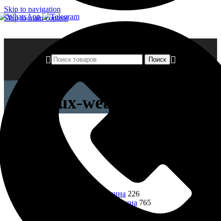
Skip to navigation
Skip to main content
Поиск
dulux-weathershield
Закрыть
Категории товаров
Все товары
1606
Лепнина
991
Фасадная лепнина
226
Интерьерная лепнина
765
Краски
155
Краски, эмали для внутренних работ
117