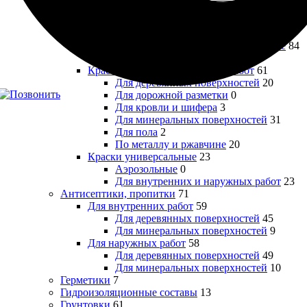
Для пола
5
Для потолков специализированные
9
Для радиаторов
8
Для стен и потолков универсальные
84
Специального назначения
23
Краски, эмали для наружных работ
61
Для деревянных поверхностей
20
Для дорожной разметки
0
Для кровли и шифера
3
Для минеральных поверхностей
31
Для пола
2
По металлу и ржавчине
20
Краски универсальные
23
Аэрозольные
0
Для внутренних и наружных работ
23
Антисептики, пропитки
71
Для внутренних работ
59
Для деревянных поверхностей
45
Для минеральных поверхностей
9
Для наружных работ
58
Для деревянных поверхностей
49
Для минеральных поверхностей
10
Герметики
7
Гидроизоляционные составы
13
Грунтовки
61