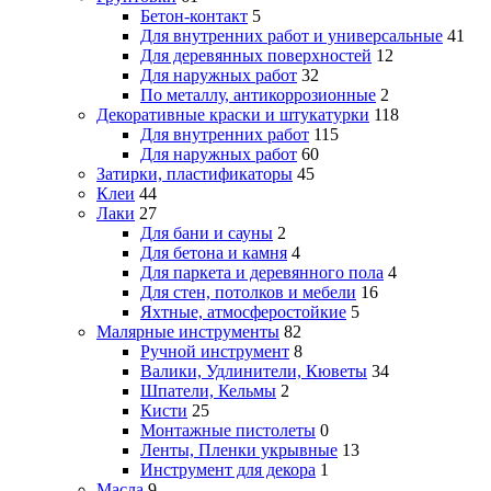
Бетон-контакт
5
Для внутренних работ и универсальные
41
Для деревянных поверхностей
12
Для наружных работ
32
По металлу, антикоррозионные
2
Декоративные краски и штукатурки
118
Для внутренних работ
115
Для наружных работ
60
Затирки, пластификаторы
45
Клеи
44
Лаки
27
Для бани и сауны
2
Для бетона и камня
4
Для паркета и деревянного пола
4
Для стен, потолков и мебели
16
Яхтные, атмосферостойкие
5
Малярные инструменты
82
Ручной инструмент
8
Валики, Удлинители, Кюветы
34
Шпатели, Кельмы
2
Кисти
25
Монтажные пистолеты
0
Ленты, Пленки укрывные
13
Инструмент для декора
1
Масла
9