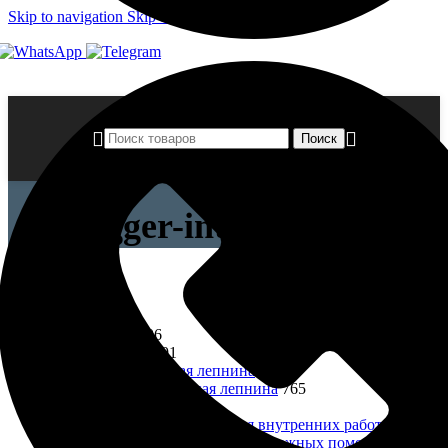
Skip to navigation
Skip to main content
Поиск
flugger-interior-2016
Закрыть
Категории товаров
Все товары
1606
Лепнина
991
Фасадная лепнина
226
Интерьерная лепнина
765
Краски
155
Краски, эмали для внутренних работ
117
Для кухонь и влажных помещений
16