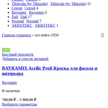
Tikkivala (by Tikkurila)
Tikkivala (by Tikkurila)
11
Ceresit
Ceresit
4
Bayramix
Bayramix
6
Dali
Dali
17
Neomid
Neomid
7
АКВАТЕКС
АКВАТЕКС
1
Главная страница
»
ncs-index-1950
ХИТ
Быстрый просмотр
Добавить в список желаний
BAYRAMIX Acrilic Profi Краска для фасада и
интерьера
Bayramix
В наличии
Диапазон
780,00
₽
–
5 900,00
₽
цен:
Этот
Выберите параметры