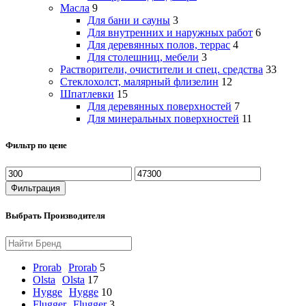
Масла
9
Для бани и сауны
3
Для внутренних и наружных работ
6
Для деревянных полов, террас
4
Для столешниц, мебели
3
Растворители, очистители и спец. средства
33
Стеклохолст, малярный флизелин
12
Шпатлевки
15
Для деревянных поверхностей
7
Для минеральных поверхностей
11
Фильтр по цене
Минимальная
Максимальная
цена
цена
Фильтрация
Выбрать Производителя
Prorab
Prorab
5
Olsta
Olsta
17
Hygge
Hygge
10
Flugger
Flugger
3