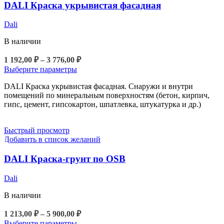
DALI Краска укрывистая фасадная
странице
товара.
Dali
В наличии
Диапазон
1 192,00
₽
–
3 776,00
₽
цен:
Этот
Выберите параметры
1
товар
DALI Краска укрывистая фасадная. Снаружи и внутри
192,00 ₽
имеет
помещений по минеральным поверхностям (бетон, кирпич,
несколько
–
гипс, цемент, гипсокартон, шпатлевка, штукатурка и др.)
вариаций.
3
Опции
776,00 ₽
можно
Быстрый просмотр
выбрать
Добавить в список желаний
на
странице
DALI Краска-грунт по OSB
товара.
Dali
В наличии
Диапазон
1 213,00
₽
–
5 900,00
₽
цен:
Этот
Выберите параметры