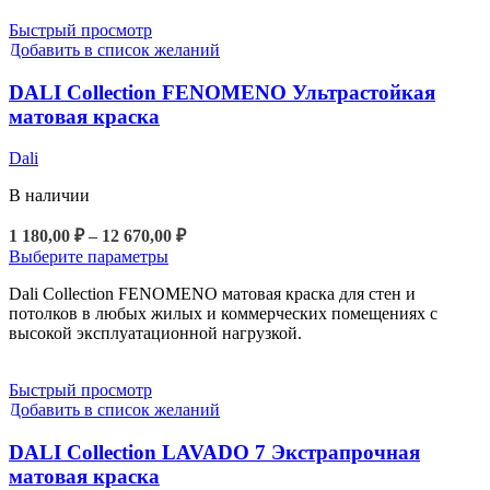
Быстрый просмотр
Добавить в список желаний
DALI Collection FENOMENO Ультрастойкая
матовая краска
Dali
В наличии
Диапазон
1 180,00
₽
–
12 670,00
₽
цен:
Этот
Выберите параметры
1
товар
Dali Collection FENOMENO матовая краска для стен и
180,00 ₽
имеет
потолков в любых жилых и коммерческих помещениях с
несколько
–
высокой эксплуатационной нагрузкой.
вариаций.
12
Опции
670,00 ₽
можно
Быстрый просмотр
выбрать
Добавить в список желаний
на
странице
DALI Collection LAVADO 7 Экстрапрочная
товара.
матовая краска