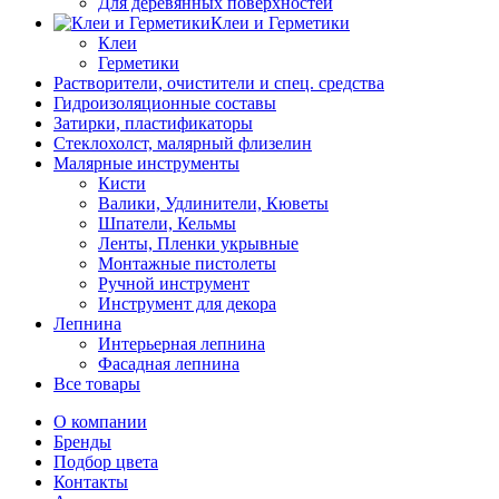
Для деревянных поверхностей
Клеи и Герметики
Клеи
Герметики
Растворители, очистители и спец. средства
Гидроизоляционные составы
Затирки, пластификаторы
Стеклохолст, малярный флизелин
Малярные инструменты
Кисти
Валики, Удлинители, Кюветы
Шпатели, Кельмы
Ленты, Пленки укрывные
Монтажные пистолеты
Ручной инструмент
Инструмент для декора
Лепнина
Интерьерная лепнина
Фасадная лепнина
Все товары
О компании
Бренды
Подбор цвета
Контакты