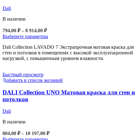
Dali
В наличии
Диапазон
794,00
₽
–
8 914,00
₽
цен:
Этот
Выберите параметры
794,00 ₽
товар
Dali Collection LAVADO 7 Экстрапрочная матовая краска для
–
имеет
стен и потолков в помещениях с высокой эксплуатационной
8
несколько
нагрузкой, с повышенным уровнем влажности.
вариаций.
914,00 ₽
Опции
можно
Быстрый просмотр
выбрать
Добавить в список желаний
на
странице
DALI Collection UNO Матовая краска для стен и
товара.
потолков
Dali
В наличии
Диапазон
804,00
₽
–
10 197,00
₽
цен:
Этот
Выберите параметры