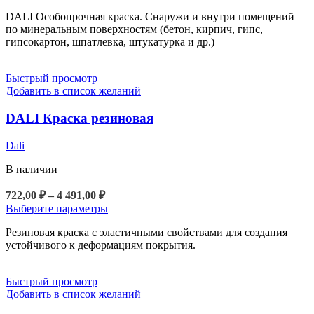
1
товар
DALI Особопрочная краска. Снаружи и внутри помещений
002,00 ₽
имеет
по минеральным поверхностям (бетон, кирпич, гипс,
несколько
–
гипсокартон, шпатлевка, штукатурка и др.)
вариаций.
5
Опции
255,00 ₽
можно
Быстрый просмотр
выбрать
Добавить в список желаний
на
странице
DALI Краска резиновая
товара.
Dali
В наличии
Диапазон
722,00
₽
–
4 491,00
₽
цен:
Этот
Выберите параметры
722,00 ₽
товар
Резиновая краска с эластичными свойствами для создания
–
имеет
устойчивого к деформациям покрытия.
4
несколько
вариаций.
491,00 ₽
Опции
Быстрый просмотр
можно
Добавить в список желаний
выбрать
на