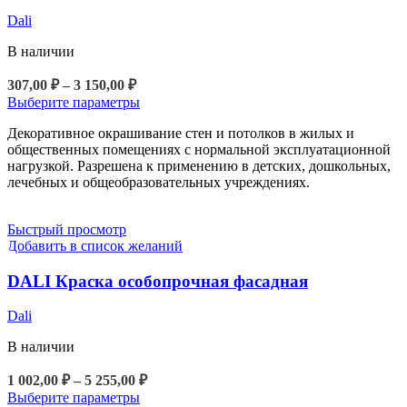
Dali
В наличии
Диапазон
307,00
₽
–
3 150,00
₽
цен:
Этот
Выберите параметры
307,00 ₽
товар
Декоративное окрашивание стен и потолков в жилых и
–
имеет
общественных помещениях с нормальной эксплуатационной
3
несколько
нагрузкой. Разрешена к применению в детских, дошкольных,
вариаций.
150,00 ₽
лечебных и общеобразовательных учреждениях.
Опции
можно
выбрать
Быстрый просмотр
на
Добавить в список желаний
странице
товара.
DALI Краска особопрочная фасадная
Dali
В наличии
Диапазон
1 002,00
₽
–
5 255,00
₽
цен:
Этот
Выберите параметры