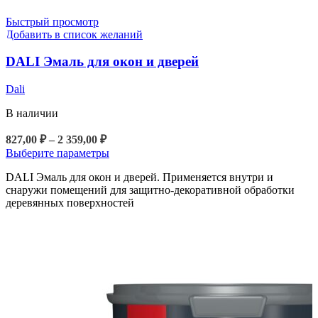
можно
Быстрый просмотр
выбрать
Добавить в список желаний
на
странице
DALI Эмаль для окон и дверей
товара.
Dali
В наличии
Диапазон
827,00
₽
–
2 359,00
₽
цен:
Этот
Выберите параметры
827,00 ₽
товар
DALI Эмаль для окон и дверей. Применяется внутри и
–
имеет
снаружи помещений для защитно-декоративной обработки
2
несколько
деревянных поверхностей
вариаций.
359,00 ₽
Опции
можно
выбрать
на
странице
товара.