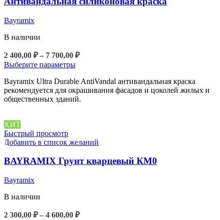
Антивандальная силиконовая краска
Bayramix
В наличии
Диапазон
2 400,00
₽
–
7 700,00
₽
цен:
Этот
Выберите параметры
2
товар
Bayramix Ultra Durable AntiVandal антивандальная краска
400,00 ₽
имеет
рекомендуется для окрашивания фасадов и цоколей жилых и
несколько
–
общественных зданий.
вариаций.
7
Опции
700,00 ₽
можно
ХИТ
выбрать
Быстрый просмотр
на
Добавить в список желаний
странице
товара.
BAYRAMIX Грунт кварцевый КМ0
Bayramix
В наличии
Диапазон
2 300,00
₽
–
4 600,00
₽