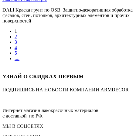
1
товар
DALI Краска грунт по OSB. Защитно-декоративная обработка
213,00 ₽
имеет
фасадов, стен, потолков, архитектурных элементов и прочих
несколько
–
поверхностей
вариаций.
5
Опции
900,00 ₽
1
можно
2
выбрать
3
на
4
странице
5
товара.
→
УЗНАЙ О СКИДКАХ ПЕРВЫМ
ПОДПИШИСЬ НА НОВОСТИ КОМПАНИИ ARMDECOR
Интернет магазин лакокрасочных материалов
с доставкой по РФ.
МЫ В СОЦСЕТЯХ