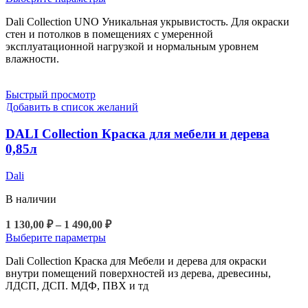
804,00 ₽
товар
Dali Collection UNO Уникальная укрывистость. Для окраски
имеет
–
стен и потолков в помещениях с умеренной
несколько
10
эксплуатационной нагрузкой и нормальным уровнем
вариаций.
197,00 ₽
влажности.
Опции
можно
выбрать
Быстрый просмотр
на
Добавить в список желаний
странице
товара.
DALI Collection Краска для мебели и дерева
0,85л
Dali
В наличии
Диапазон
1 130,00
₽
–
1 490,00
₽
цен:
Этот
Выберите параметры
1
товар
Dali Collection Краска для Мебели и дерева для окраски
130,00 ₽
имеет
внутри помещений поверхностей из дерева, древесины,
несколько
–
ЛДСП, ДСП. МДФ, ПВХ и тд
вариаций.
1
Опции
490,00 ₽