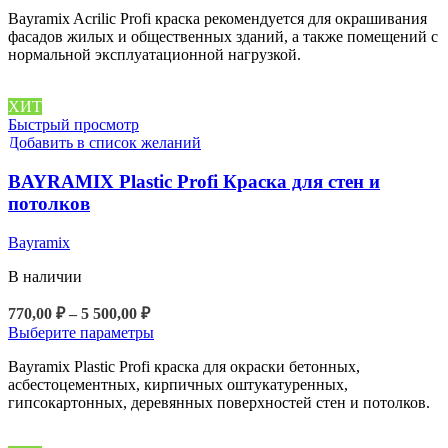
780,00 ₽
товар
Bayramix Acrilic Profi краска рекомендуется для окрашивания
–
имеет
фасадов жилых и общественных зданий, а также помещений с
5
несколько
нормальной эксплуатационной нагрузкой.
вариаций.
900,00 ₽
Опции
можно
ХИТ
выбрать
Быстрый просмотр
на
Добавить в список желаний
странице
товара.
BAYRAMIX Plastic Profi Краска для стен и
потолков
Bayramix
В наличии
Диапазон
770,00
₽
–
5 500,00
₽
цен:
Этот
Выберите параметры
770,00 ₽
товар
Bayramix Plastic Profi краска для окраски бетонных,
–
имеет
асбестоцементных, кирпичных оштукатуренных,
5
несколько
гипсокартонных, деревянных поверхностей стен и потолков.
вариаций.
500,00 ₽
Опции
можно