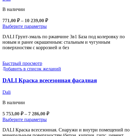
В наличии
Диапазон
771,00
₽
–
10 239,00
₽
цен:
Этот
Выберите параметры
771,00 ₽
товар
DALI Грунт-эмаль по ржавчине 3в1 База под колеровку по
имеет
–
новым и ранее окрашенным: стальным и чугунным
несколько
10
поверхностям с коррозией и без
вариаций.
239,00 ₽
Опции
можно
Быстрый просмотр
выбрать
Добавить в список желаний
на
странице
DALI Краска всесезонная фасадная
товара.
Dali
В наличии
Диапазон
5 753,00
₽
–
7 286,00
₽
цен:
Этот
Выберите параметры
5
товар
DALI Краска всесезонная. Снаружи и внутри помещений по
753,00 ₽
имеет
минеральным поверхностям (бетон, кирпич, гипс, цемент,
несколько
–