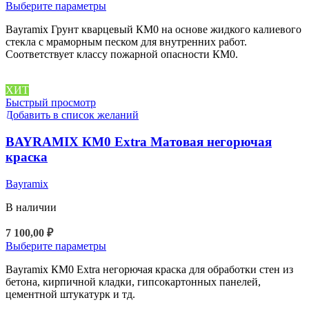
цен:
Этот
Выберите параметры
2
товар
Bayramix Грунт кварцевый КМ0 на основе жидкого калиевого
300,00 ₽
имеет
стекла с мраморным песком для внутренних работ.
несколько
–
Соответствует классу пожарной опасности КМ0.
вариаций.
4
Опции
600,00 ₽
можно
ХИТ
выбрать
Быстрый просмотр
на
Добавить в список желаний
странице
товара.
BAYRAMIX КМ0 Extra Матовая негорючая
краска
Bayramix
В наличии
7 100,00
₽
Этот
Выберите параметры
товар
Bayramix КМ0 Extra негорючая краска для обработки стен из
имеет
бетона, кирпичной кладки, гипсокартонных панелей,
несколько
цементной штукатурк и тд.
вариаций.
Опции