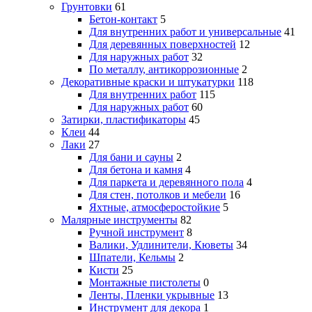
Грунтовки
61
Бетон-контакт
5
Для внутренних работ и универсальные
41
Для деревянных поверхностей
12
Для наружных работ
32
По металлу, антикоррозионные
2
Декоративные краски и штукатурки
118
Для внутренних работ
115
Для наружных работ
60
Затирки, пластификаторы
45
Клеи
44
Лаки
27
Для бани и сауны
2
Для бетона и камня
4
Для паркета и деревянного пола
4
Для стен, потолков и мебели
16
Яхтные, атмосферостойкие
5
Малярные инструменты
82
Ручной инструмент
8
Валики, Удлинители, Кюветы
34
Шпатели, Кельмы
2
Кисти
25
Монтажные пистолеты
0
Ленты, Пленки укрывные
13
Инструмент для декора
1