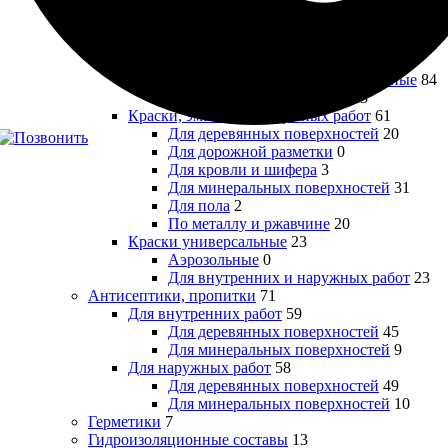
Для кухонь и влажных помещений
16
Для пола
5
Для потолков специализированные
9
Для радиаторов
8
Для стен и потолков универсальные
84
Специального назначения
23
Краски, эмали для наружных работ
61
Для деревянных поверхностей
20
Для дорожной разметки
0
Для кровли и шифера
3
Для минеральных поверхностей
31
Для пола
2
По металлу и ржавчине
20
Краски универсальные
23
Аэрозольные
0
Для внутренних и наружных работ
23
Антисептики, пропитки
71
Для внутренних работ
59
Для деревянных поверхностей
45
Для минеральных поверхностей
9
Для наружных работ
58
Для деревянных поверхностей
49
Для минеральных поверхностей
10
Герметики
7
Гидроизоляционные составы
13