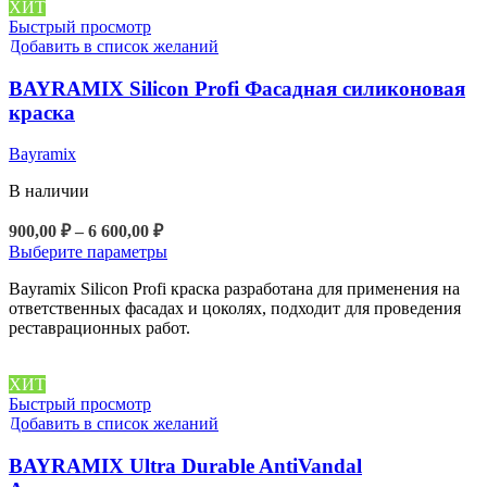
ХИТ
выбрать
Быстрый просмотр
на
Добавить в список желаний
странице
товара.
BAYRAMIX Silicon Profi Фасадная силиконовая
краска
Bayramix
В наличии
Диапазон
900,00
₽
–
6 600,00
₽
цен:
Этот
Выберите параметры
900,00 ₽
товар
Bayramix Silicon Profi краска разработана для применения на
–
имеет
ответственных фасадах и цоколях, подходит для проведения
6
несколько
реставрационных работ.
вариаций.
600,00 ₽
Опции
можно
ХИТ
выбрать
Быстрый просмотр
на
Добавить в список желаний
странице
товара.
BAYRAMIX Ultra Durable AntiVandal