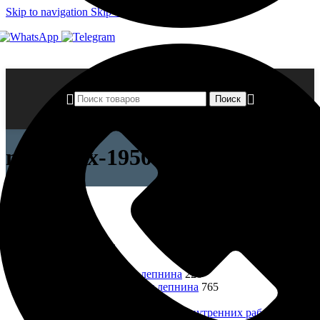
Skip to navigation
Skip to main content
Поиск
ncs-index-1950
Закрыть
Категории товаров
Все товары
1606
Лепнина
991
Фасадная лепнина
226
Интерьерная лепнина
765
Краски
155
Краски, эмали для внутренних работ
117