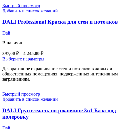
можно
Быстрый просмотр
выбрать
Добавить в список желаний
на
странице
DALI Professional Краска для стен и потолков
товара.
Dali
В наличии
Диапазон
397,00
₽
–
4 245,00
₽
цен:
Этот
Выберите параметры
397,00 ₽
товар
Декоративное окрашивание стен и потолков в жилых и
–
имеет
общественных помещениях, подверженных интенсивным
4
несколько
загрязнениям.
вариаций.
245,00 ₽
Опции
можно
Быстрый просмотр
выбрать
Добавить в список желаний
на
странице
DALI Грунт-эмаль по ржавчине 3в1 База под
товара.
колеровку
Dali