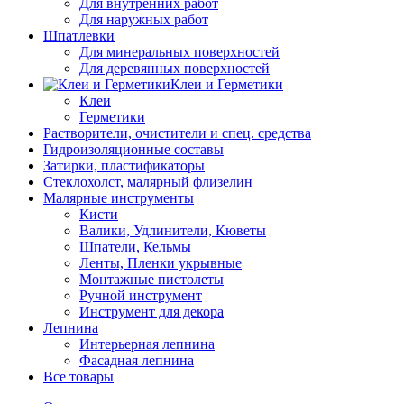
Для внутренних работ
Для наружных работ
Шпатлевки
Для минеральных поверхностей
Для деревянных поверхностей
Клеи и Герметики
Клеи
Герметики
Растворители, очистители и спец. средства
Гидроизоляционные составы
Затирки, пластификаторы
Стеклохолст, малярный флизелин
Малярные инструменты
Кисти
Валики, Удлинители, Кюветы
Шпатели, Кельмы
Ленты, Пленки укрывные
Монтажные пистолеты
Ручной инструмент
Инструмент для декора
Лепнина
Интерьерная лепнина
Фасадная лепнина
Все товары