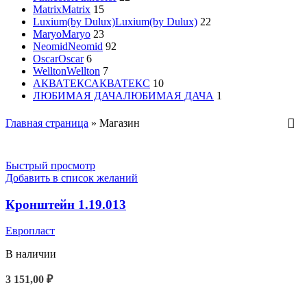
Matrix
Matrix
15
Luxium(by Dulux)
Luxium(by Dulux)
22
Maryo
Maryo
23
Neomid
Neomid
92
Oscar
Oscar
6
Wellton
Wellton
7
АКВАТЕКС
АКВАТЕКС
10
ЛЮБИМАЯ ДАЧА
ЛЮБИМАЯ ДАЧА
1
Главная страница
»
Магазин
Быстрый просмотр
Добавить в список желаний
Кронштейн 1.19.013
Европласт
В наличии
3 151,00
₽
В КОРЗИНУ