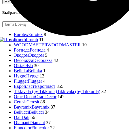
Фильтрация
Выбрать Производителя
Eurotex
Eurotex
8
Prorab
Prorab
11
WOODMASTER
WOODMASTER
10
Рогнеда
Рогнеда
4
Экодом
Экодом
5
Decorazza
Decorazza
42
Olsta
Olsta
30
Belinka
Belinka
1
Hygge
Hygge
13
Flugger
Flugger
4
Европласт
Европласт
855
Tikkivala (by Tikkurila)
Tikkivala (by Tikkurila)
32
Orac Decor
Orac Decor
142
Ceresit
Ceresit
86
Bayramix
Bayramix
37
Bellucci
Bellucci
34
Dali
Dali
56
Diamant
Diamant
37
Finncolor
Finncolor
22