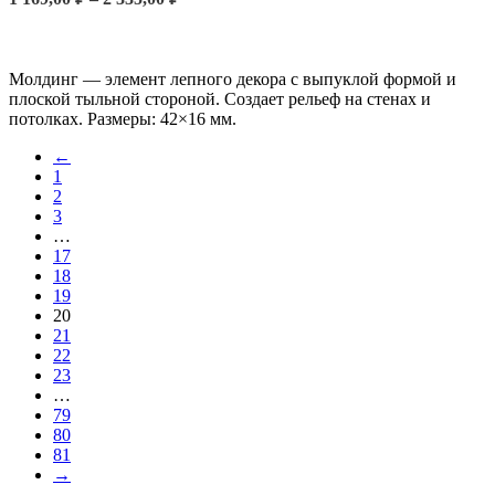
цен:
ВЫБЕРИТЕ ПАРАМЕТРЫ
1
169,00 ₽
–
Молдинг — элемент лепного декора с выпуклой формой и
2
плоской тыльной стороной. Создает рельеф на стенах и
потолках. Размеры: 42×16 мм.
335,00 ₽
←
1
2
3
…
17
18
19
20
21
22
23
…
79
80
81
→